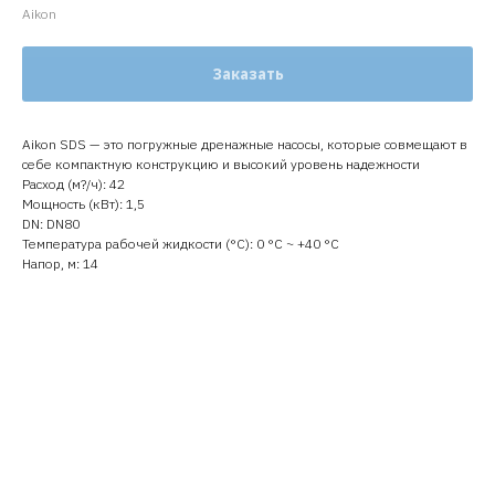
Aikon
Заказать
Aikon SDS — это погружные дренажные насосы, которые совмещают в
себе компактную конструкцию и высокий уровень надежности
Расход (м?/ч): 42
Мощность (кВт): 1,5
DN: DN80
Температура рабочей жидкости (°C): 0 °С ~ +40 °С
Напор, м: 14