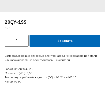
20QY-1SS
CNP
Заказать
Самовсасывающие вихревые электронасосы из нержавеющей стали
или газожидкостные электронасосы – смесители
Расход (м?/ч): 0,4…2,8
Мощность (кВт): 0,55
Температура рабочей жидкости (°C): -10 °С ~ +105 °С
Напор, м: 50