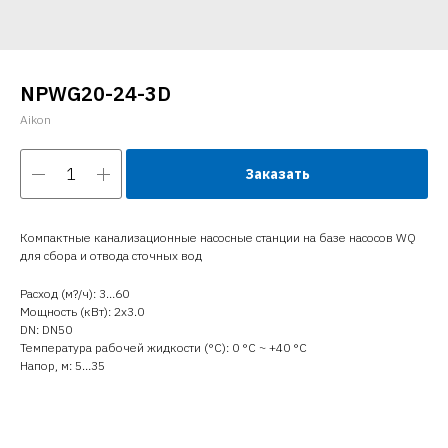
NPWG20-24-3D
Aikon
Заказать
Компактные канализационные насосные станции на базе насосов WQ
для сбора и отвода сточных вод
Расход (м?/ч): 3…60
Мощность (кВт): 2x3.0
DN: DN50
Температура рабочей жидкости (°C): 0 °С ~ +40 °С
Напор, м: 5…35