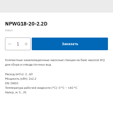
NPWG18-20-2.2D
Aikon
Заказать
Компактные канализационные насосные станции на базе насосов WQ
для сбора и отвода сточных вод
Расход (м?/ч): 3…60
Мощность (кВт): 2x2.2
DN: DN50
Температура рабочей жидкости (°C): 0 °С ~ +40 °С
Напор, м: 5…35