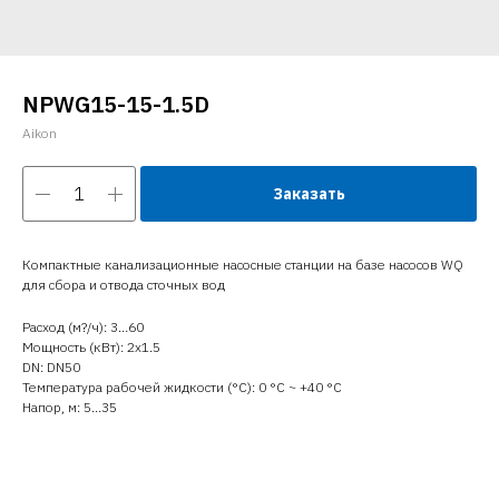
NPWG15-15-1.5D
Aikon
Заказать
Компактные канализационные насосные станции на базе насосов WQ
для сбора и отвода сточных вод
Расход (м?/ч): 3…60
Мощность (кВт): 2x1.5
DN: DN50
Температура рабочей жидкости (°C): 0 °С ~ +40 °С
Напор, м: 5…35