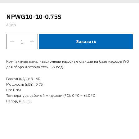
NPWG10-10-0.75S
Aikon
Заказать
Компактные канализационные насосные станции на базе насосов WQ
для сбора и отвода сточных вод
Расход (м?/ч): 3…60
Мощность (кВт): 0,75
DN: DN50
Температура рабочей жидкости (°C): 0 °С ~ +40 °С
Напор, м: 5…35