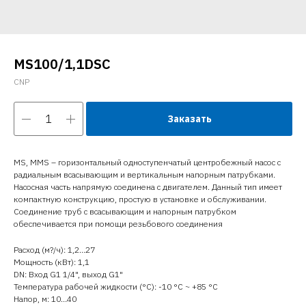
MS100/1,1DSC
CNP
Заказать
MS, MMS – горизонтальный одноступенчатый центробежный насос с
радиальным всасывающим и вертикальным напорным патрубками.
Насосная часть напрямую соединена с двигателем. Данный тип имеет
компактную конструкцию, простую в установке и обслуживании.
Соединение труб с всасывающим и напорным патрубком
обеспечивается при помощи резьбового соединения
Расход (м?/ч): 1,2…27
Мощность (кВт): 1,1
DN: Вход G1 1/4", выход G1"
Температура рабочей жидкости (°C): -10 °С ~ +85 °С
Напор, м: 10…40