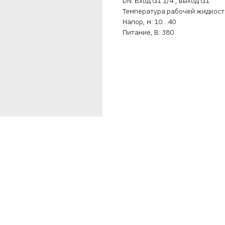
DN: Вход G1 1/4", выход G1"
Температура рабочей жидкости 
Напор, м: 10…40
Питание, В: 380