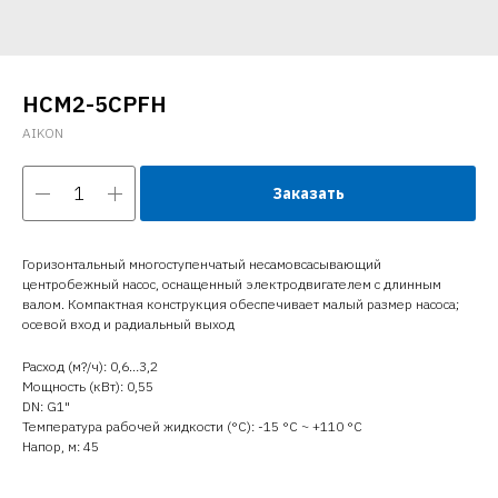
HCM2-5CPFH
AIKON
Заказать
Горизонтальный многоступенчатый несамовсасывающий
центробежный насос, оснащенный электродвигателем с длинным
валом. Компактная конструкция обеспечивает малый размер насоса;
осевой вход и радиальный выход
Расход (м?/ч): 0,6…3,2
Мощность (кВт): 0,55
DN: G1"
Температура рабочей жидкости (°C): -15 °С ~ +110 °С
Напор, м: 45