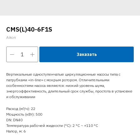
CMS(L)40-6F1S
Aikon
Заказать
Вертикальные одноступенчатые циркуляционные насосы типа с
патрубками «in-line» с мокрым ротором. Отличительными
особенностями насоса являются: низкий уровень шума,
энергоэффективность, длительный срок службы, простота в установке
и обслуживании
Расход (м?/ч): 22
Мощность (кВт): 500
DN: DN40
Температура рабочей жидкости (°C): 2 °С ~ +110 °С
Напор, м: 6