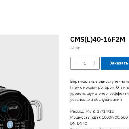
CMS(L)40-16F2M
Aikon
Заказать
Вертикальные одноступенчатые
line» с мокрым ротором. Отли
уровень шума, энергоэффектив
установке и обслуживании
Расход (м?/ч): 17/14/12
Мощность (кВт): 1000/700/600
DN: DN40