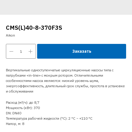
CMS(L)40-8-370F3S
Aikon
Заказать
Вертикальные одноступенчатые циркуляционные насосы типа с
патрубками «in-line» с мокрым ротором. Отличительными
особенностями насоса являются: низкий уровень шума,
энергоэффективность, длительный срок службы, простота в установке
и обслуживании
Расход (м?/ч): до 8,7
Мощность (кВт): 370
DN: DN40
Температура рабочей жидкости (°C): 2 °С ~ +110 °С
Напор, м: 8