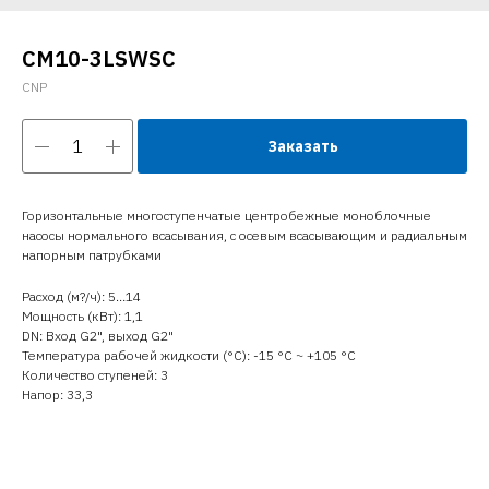
CM10-3LSWSC
CNP
Заказать
Горизонтальные многоступенчатые центробежные моноблочные
насосы нормального всасывания, с осевым всасывающим и радиальным
напорным патрубками
Расход (м?/ч): 5…14
Мощность (кВт): 1,1
DN: Вход G2", выход G2"
Температура рабочей жидкости (°C): -15 °С ~ +105 °С
Количество ступеней: 3
Напор: 33,3