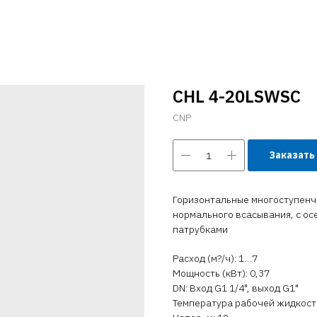
CHL 4-20LSWSC
CNP
Заказать
Горизонтальные многоступен
нормального всасывания, с о
патрубками
Расход (м?/ч): 1…7
Мощность (кВт): 0,37
DN: Вход G1 1/4", выход G1"
Температура рабочей жидкости 