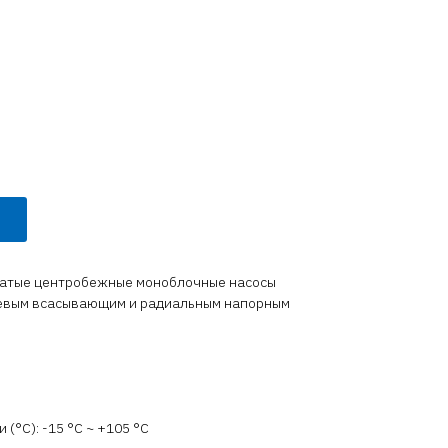
чатые центробежные моноблочные насосы
севым всасывающим и радиальным напорным
(°C): -15 °С ~ +105 °С