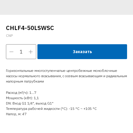
CHLF4-50LSWSC
CNP
Заказать
Горизонтальные многоступенчатые центробежные моноблочные
насосы нормального всасывания, с осевым всасывающим и радиальным
напорным патрубками
Расход (м?/ч): 1…7
Мощность (кВт): 1,1
DN: Вход G1 1/4", выход G1"
Температура рабочей жидкости (°C): -15 °С ~ +105 °С
Напор, м: 47