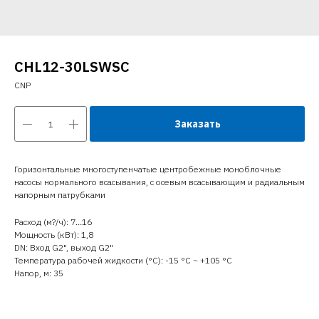
CHL12-30LSWSC
CNP
Заказать
Горизонтальные многоступенчатые центробежные моноблочные
насосы нормального всасывания, с осевым всасывающим и радиальным
напорным патрубками
Расход (м?/ч): 7…16
Мощность (кВт): 1,8
DN: Вход G2", выход G2"
Температура рабочей жидкости (°C): -15 °С ~ +105 °С
Напор, м: 35