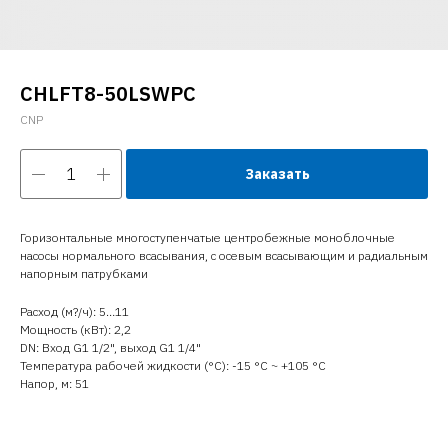
CHLFT8-50LSWPC
CNP
Заказать
Горизонтальные многоступенчатые центробежные моноблочные
насосы нормального всасывания, с осевым всасывающим и радиальным
напорным патрубками
Расход (м?/ч): 5…11
Мощность (кВт): 2,2
DN: Вход G1 1/2", выход G1 1/4"
Температура рабочей жидкости (°C): -15 °С ~ +105 °С
Напор, м: 51