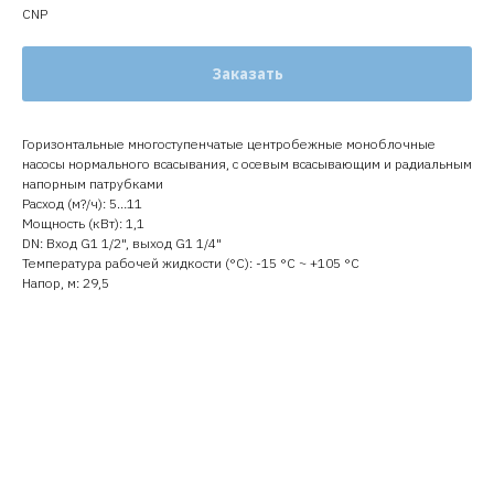
CNP
Заказать
Горизонтальные многоступенчатые центробежные моноблочные
насосы нормального всасывания, с осевым всасывающим и радиальным
напорным патрубками
Расход (м?/ч): 5…11
Мощность (кВт): 1,1
DN: Вход G1 1/2", выход G1 1/4"
Температура рабочей жидкости (°C): -15 °С ~ +105 °С
Напор, м: 29,5