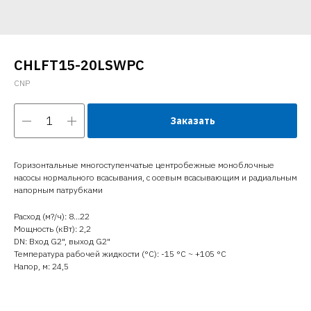
CHLFT15-20LSWPC
CNP
Заказать
Горизонтальные многоступенчатые центробежные моноблочные
насосы нормального всасывания, с осевым всасывающим и радиальным
напорным патрубками
Расход (м?/ч): 8…22
Мощность (кВт): 2,2
DN: Вход G2", выход G2"
Температура рабочей жидкости (°C): -15 °С ~ +105 °С
Напор, м: 24,5