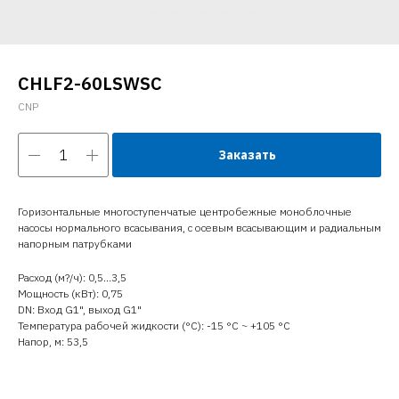
CHLF2-60LSWSC
CNP
Заказать
Горизонтальные многоступенчатые центробежные моноблочные
насосы нормального всасывания, с осевым всасывающим и радиальным
напорным патрубками
Расход (м?/ч): 0,5…3,5
Мощность (кВт): 0,75
DN: Вход G1", выход G1"
Температура рабочей жидкости (°C): -15 °С ~ +105 °С
Напор, м: 53,5